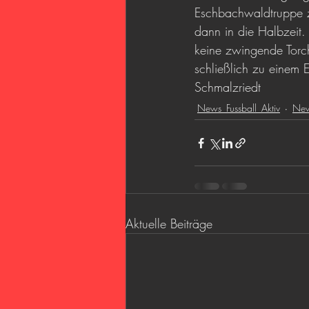
Eschbachwaldtruppe z
dann in die Halbzeit.
keine zwingende Torch
schließlich zu einem 
Schmalzriedt
News_Fussball_Aktiv
New
Aktuelle Beiträge