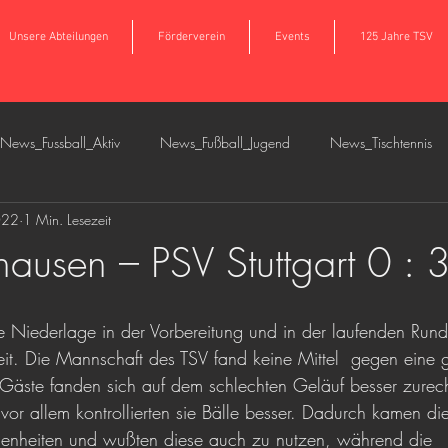
Unsere Abteilungen
Förderverein
Events
125 Jahre TSV
News_Fussball_Aktiv
News_Fußball_Jugend
News_Tischtennis
022
1 Min. Lesezeit
s_Tennis
News_Basketball
News_Breitensport
News_Fußb
ausen – PSV Stuttgart 0 : 3
 Niederlage in der Vorbereitung und in der laufenden Run
it. Die Mannschaft des TSV fand keine Mittel  gegen eine gu
äste fanden sich auf dem schlechten Geläuf besser zurecht,
or allem kontrollierten sie Bälle besser. Dadurch kamen d
genheiten und wußten diese auch zu nutzen, während die 