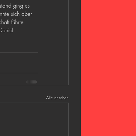
tand ging es 
nnte sich aber 
aft führte 
Daniel 
Alle ansehen