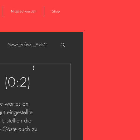
Mitglied werden
Shop
News_Fußball_Aktiv2
all_Aktiv1
 (0:2)
de war es an 
t eingestellte 
 stellten die 
ie Gäste auch zu 