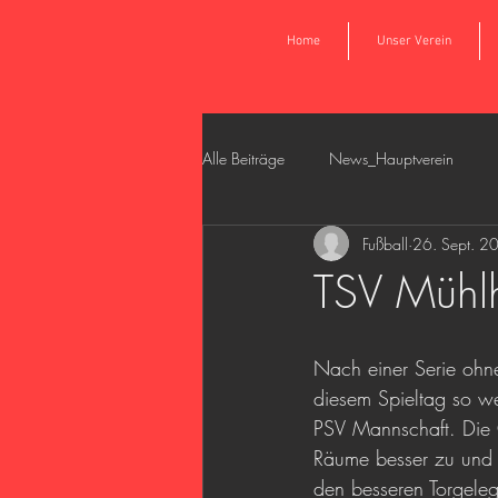
Home
Unser Verein
Alle Beiträge
News_Hauptverein
Fußball
26. Sept. 2
News_Fußball_Aktiv_Damen
New
TSV Mühlh
Kooperation Juniorinnen
Nach einer Serie ohne
diesem Spieltag so we
PSV Mannschaft. Die G
Räume besser zu und v
den besseren Torgele