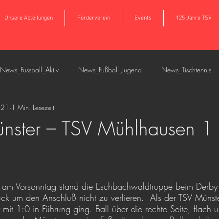
Unsere Abteilungen
Förderverein
Events
125 Jahre TSV
News_Fussball_Aktiv
News_Fußball_Jugend
News_Tischtennis
021
1 Min. Lesezeit
s_Tennis
News_Basketball
News_Breitensport
News_Fußb
ster – TSV Mühlhausen 1 
am Vorsonntag stand die Eschbachwaldtruppe beim Derby 
ck um den Anschluß nicht zu verlieren.  Als der TSV Münst
ff mit 1:0 in Führung ging. Ball über die rechte Seite, flach