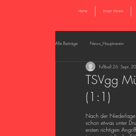
Home
Unser Verein
Alle Beiträge
News_Hauptverein
Fußball
26. Sept. 2
News_Fußball_Aktiv_Damen
New
TSVgg Mün
(1:1)
Kooperation Juniorinnen
Nach der Niederlage 
schon etwas unter Dru
ersten richtigen Angri