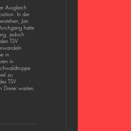
er Ausgleich 
ition. In der 
erstehen, Jan 
 Durchgang hatte 
erg, jedoch 
 den TSV 
verwandeln 
e in 
ten in 
bachwaldtruppe 
iel zu 
 des TSV 
n Dreier warten. 