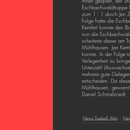
innen gespielt, der S
Eschbachwaldtruppe la
zum 1 : 1 durch Jen Z
Folge hatte die Eschb
Kemfert konnte den Ba
nun die Eschbachwaldt
scheiterte dieser am 
Mühlhausen. Jan Kemfe
konnte. In der Folge 
Verlegenheit zu brin
Unterzahl (Auswechsel
mehrere gute Gelegen
entscheiden. Da diese
Mühlhausen, gewarnt v
Daniel Schmalzriedt
News_Fussball_Aktiv
New