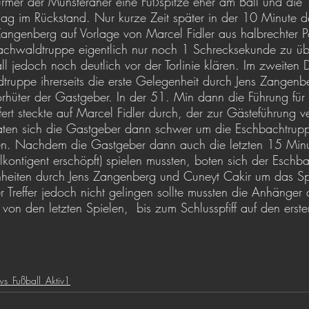
türmer der Münsteraner eine Fußspitze eher am Ball und die 
g im Rückstand. Nur kurze Zeit später in der 10 Minute d
angenberg auf Vorlage von Marcel Fidler aus halbrechter Pos
achwaldtruppe eigentlich nur noch 1 Schrecksekunde zu üb
ll jedoch noch deutlich vor der Torlinie klären. Im zweiten
ruppe ihrerseits die erste Gelegenheit durch Jens Zangenb
Torhüter der Gastgeber. In der 51. Min dann die Führung für
rt steckte auf Marcel Fidler durch, der zur Gästeführung 
taten sich die Gastgeber dann schwer um die Eschbachtrupp
gen. Nachdem die Gastgeber dann auch die letzten 15 Minu
kontigent erschöpft) spielen mussten, boten sich der Esch
heiten durch Jens Zangenberg und Cuneyt Cakir um das Sp
r Treffer jedoch nicht gelingen sollte mussten die Anhänger
on den letzten Spielen,  bis zum Schlusspfiff auf den erste
s_Fußball_Aktiv1