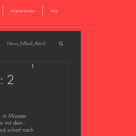
Mitglied werden
Shop
News_Fußball_Aktiv2
all_Aktiv1
: 2
 in Münster 
er mit dem 
 und scharf nach 