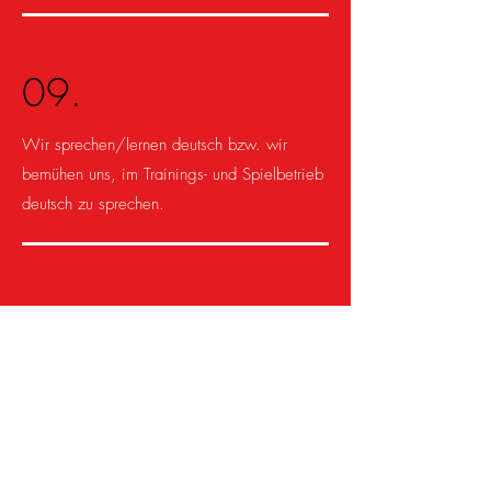
09.
Wir sprechen/lernen deutsch bzw. wir
bemühen uns, im Trainings- und Spielbetrieb
deutsch zu sprechen.
10.
Insbesondere im Kinderfußball (Bambini bis
E – Junioren/innen) gilt: Erlebnis kommt vor
Ergebnis!