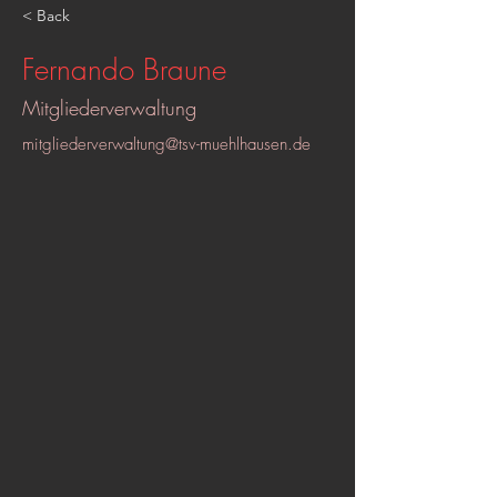
< Back
Fernando Braune
Mitgliederverwaltung
mitgliederverwaltung@tsv-muehlhausen.de