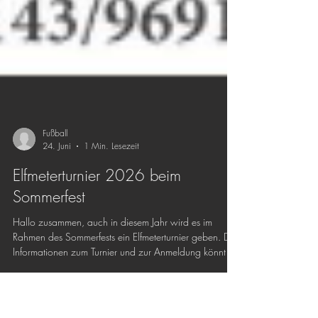
Fußball
24. Juni
1 Min. Lesezeit
Elfmeterturnier 2026 beim
Sommerfest
Hallo zusammen, auch in diesem Jahr wird es im
Rahmen des Sommerfests ein Elfmeterturnier geben. Die
Informationen zum Turnier und zur Anmeldung könnt ihr